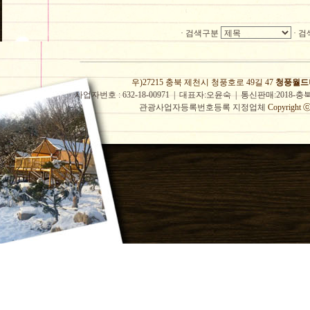
·
검색구분
·
검
우)27215 충북 제천시 청풍호로 49길 47
청풍월드
사업자번호 : 632-18-00971 | 대표자:오윤숙 | 통신판매:2018-충
관광사업자등록번호등록 지정업체
Copyright ⓒ