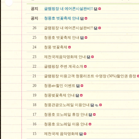
공지
글램핑장 내 에어콘시설완비!!
공지
청풍호 벗꽃축제 안내
26
글램핑장 내 에어콘시설완비!!
25
청풍호 벗꽃축제 안내
24
청풍 벗꽃축제
23
제천국제음악영화제 안내
22
글램핑장 주변 계곡소개
21
글램핑장 이용고객 청풍리조트 수영장 (50%)할인권 증정
20
청풍atv할인 이벤트
19
청풍벚꽃축제 안내
18
청풍관광모노레일 이용안내
17
청풍호 모노레일 휴장 안내
16
청풍호 모노레일 이용 안내
15
제천국제 음악영화제